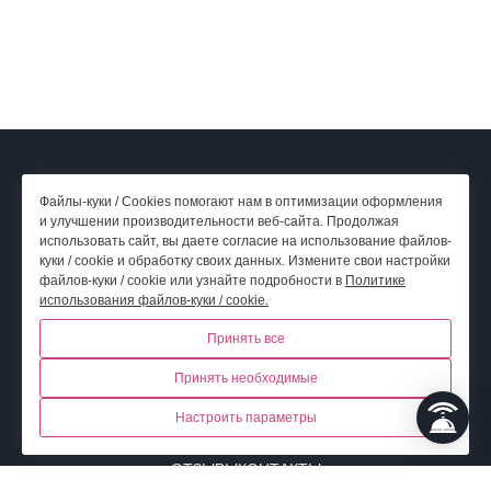
© 2026.
Отель Эрбелия от Васта, Роза Хутор,
г. Сочи
Файлы-куки / Cookies помогают нам в оптимизации оформления
Официальный сайт
и улучшении производительности веб-сайта. Продолжая
использовать сайт, вы даете согласие на использование файлов-
куки / cookie и обработку своих данных. Измените свои настройки
Политика обработки персональных данных
файлов-куки / cookie или узнайте подробности в
Политике
Правовая информация
использования файлов-куки / cookie.
Принять все
НОМЕРА
БРОНИРОВАНИЕ
АКТИВНОСТИ НА КУРОРТЕ
Принять необходимые
ДОСТОПРИМЕЧАТЕЛЬНОСТИ
АКЦИИ
УСЛУГИ
Настроить параметры
КОНФЕРЕНЦ-ЗАЛЫ
РЕСТОРАН
ФОТОГАЛЕРЕЯ
НОВОСТИ
ОТЗЫВЫ
КОНТАКТЫ