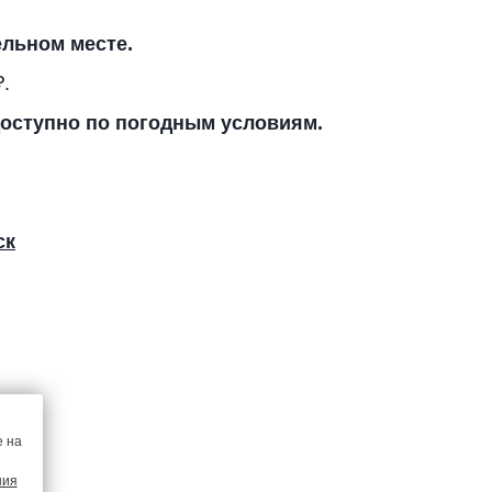
ельном месте.
₽.
оступно по погодным условиям.
ск
е на
ния